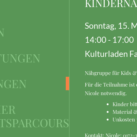
KINDERNÄH
Sonntag, 15. 
N
14:00 - 17:00
Kulturladen F
TUNGEN
Nähgruppe für Kids & 
NGEN
Für die Teilnahme ist
Nicole notwendig.
Kinder bit
HER
Material 
TSPARCOURS
Unkosten 
Kontakt: Nicole: 0172-